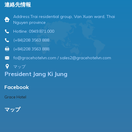
連絡先情報
Address:Trai residential group, Van Xuan ward, Thai
Nguyen province
Hotline: 0949.871.000
(+84)208 3563 888
(+84)208 3563 888
fo@gracehotelvn.com / sales2@gracehotelvn.com
マップ
President Jang Ki Jung
Facebook
Grace Hotel
マップ