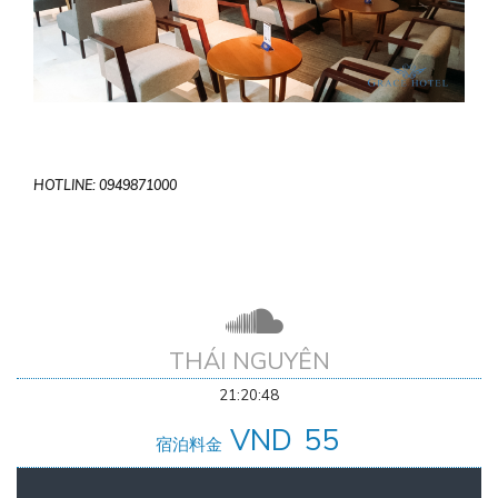
HOTLINE: 0949871000
THÁI NGUYÊN
21:20:49
VND
55
宿泊料金